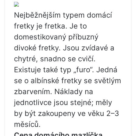
Nejběžnějším typem domácí
fretky je fretka. Je to
domestikovaný příbuzný
divoké fretky. Jsou zvídavé a
chytré, snadno se cvičí.
Existuje také typ „furo“. Jedná
se o albínské fretky se světlým
zbarvením. Náklady na
jednotlivce jsou stejné; měly
by být zakoupeny ve věku 2–3
měsíců.
Cena domácího mazlíčka