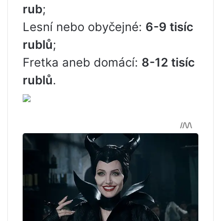
rub
;
Lesní nebo obyčejné:
6-9 tisíc
rublů
;
Fretka aneb domácí:
8-12 tisíc
rublů
.