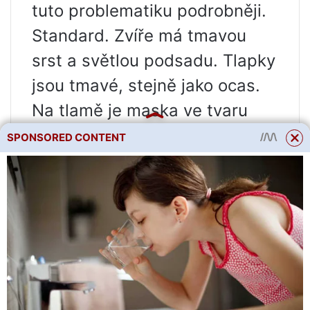
tuto problematiku podrobněji.
Standard. Zvíře má tmavou
srst a světlou podsadu. Tlapky
jsou tmavé, stejně jako ocas.
Na tlamě je maska ​​ve tvaru
písmene „T“. Prodáno na
4-8
SPONSORED CONTENT
tisíc rublů
;
Čokoláda. Barva je jednotná po
celém těle. Nos je růžový. Bílá
maska ​​na obličeji je povolena.
Realizováno v Moskvě
5-9 tisíc
rublů
;
Skořice. Kůže je červenohnědá,