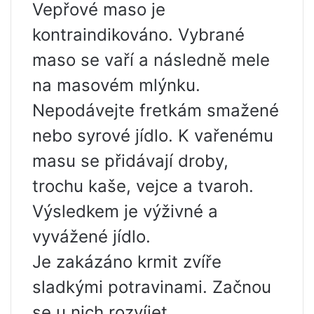
Vepřové maso je
kontraindikováno. Vybrané
maso se vaří a následně mele
na masovém mlýnku.
Nepodávejte fretkám smažené
nebo syrové jídlo. K vařenému
masu se přidávají droby,
trochu kaše, vejce a tvaroh.
Výsledkem je výživné a
vyvážené jídlo.
Je zakázáno krmit zvíře
sladkými potravinami. Začnou
se u nich rozvíjet