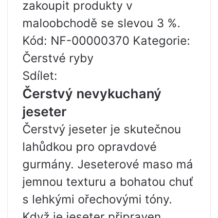
zakoupit produkty v
maloobchodě se slevou 3 %.
Kód: NF-00000370 Kategorie:
Čerstvé ryby
Sdílet:
Čerstvý nevykuchaný
jeseter
Čerstvý jeseter je skutečnou
lahůdkou pro opravdové
gurmány. Jeseterové maso má
jemnou texturu a bohatou chuť
s lehkými ořechovými tóny.
Když je jeseter připraven