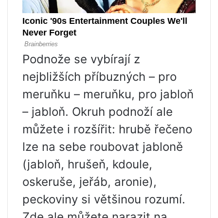
Podnože se vybírají z
nejbližších příbuzných – pro
meruňku – meruňku, pro jabloň
– jabloň. Okruh podnoží ale
můžete i rozšířit: hrubě řečeno
lze na sebe roubovat jabloně
(jabloň, hrušeň, kdoule,
oskeruše, jeřáb, aronie),
peckoviny si většinou rozumí.
Zde ale můžete narazit na