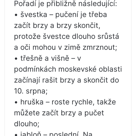
Pořadí je přibližně následující:
• švestka – pučení je třeba
začít brzy a brzy skončit,
protože švestce dlouho srůstá
a oči mohou v zimě zmrznout;
• třešně a višně – v
podmínkách moskevské oblasti
začínají rašit brzy a skončit do
10. srpna;
• hruška – roste rychle, takže
můžete začít brzy a pučet
dlouho;
• jabloň – poslední. Na