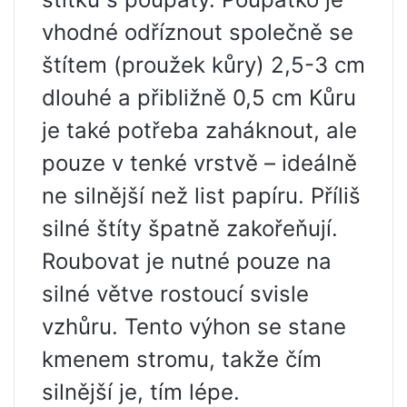
vhodné odříznout společně se
štítem (proužek kůry) 2,5-3 cm
dlouhé a přibližně 0,5 cm Kůru
je také potřeba zaháknout, ale
pouze v tenké vrstvě – ideálně
ne silnější než list papíru. Příliš
silné štíty špatně zakořeňují.
Roubovat je nutné pouze na
silné větve rostoucí svisle
vzhůru. Tento výhon se stane
kmenem stromu, takže čím
silnější je, tím lépe.