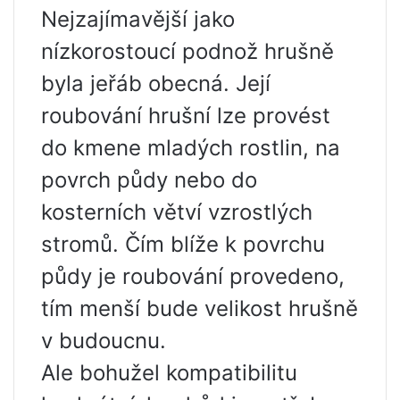
Nejzajímavější jako
nízkorostoucí podnož hrušně
byla jeřáb obecná. Její
roubování hrušní lze provést
do kmene mladých rostlin, na
povrch půdy nebo do
kosterních větví vzrostlých
stromů. Čím blíže k povrchu
půdy je roubování provedeno,
tím menší bude velikost hrušně
v budoucnu.
Ale bohužel kompatibilitu