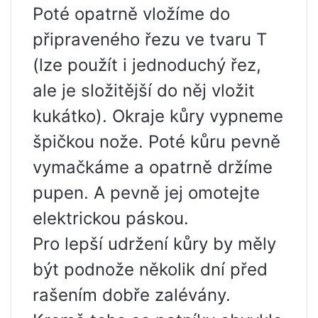
Poté opatrně vložíme do
připraveného řezu ve tvaru T
(lze použít i jednoduchý řez,
ale je složitější do něj vložit
kukátko). Okraje kůry vypneme
špičkou nože. Poté kůru pevně
vymačkáme a opatrně držíme
pupen. A pevně jej omotejte
elektrickou páskou.
Pro lepší udržení kůry by měly
být podnože několik dní před
rašením dobře zalévány.