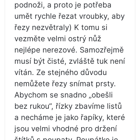
podnoži, a proto je potřeba
umět rychle řezat vroubky, aby
řezy nezvětraly) K tomu si
vezměte velmi ostrý nůž
nejlépe nerezové. Samozřejmě
musí být čisté, zvláště tuk není
vítán. Ze stejného důvodu
nemůžete řezy snímat prsty.
Abychom se snadno „obešli
bez rukou“, řízky zbavíme listů
a necháme je jako řapíky, které
jsou velmi vhodné pro držení
štítků s poupaty. Poupátko je