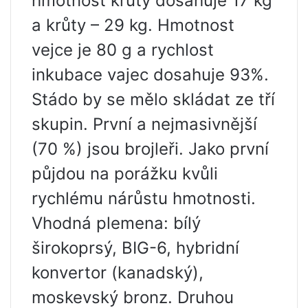
hmotnost krůty dosahuje 17 kg
a krůty – 29 kg. Hmotnost
vejce je 80 g a rychlost
inkubace vajec dosahuje 93%.
Stádo by se mělo skládat ze tří
skupin. První a nejmasivnější
(70 %) jsou brojleři. Jako první
půjdou na porážku kvůli
rychlému nárůstu hmotnosti.
Vhodná plemena: bílý
širokoprsý, BIG-6, hybridní
konvertor (kanadský),
moskevský bronz. Druhou