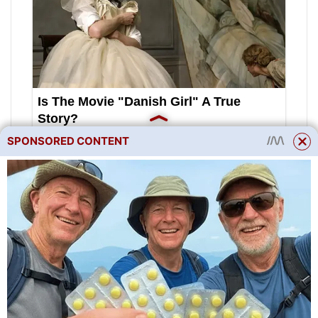
SPONSORED CONTENT
Kvalitu krmiva musíme
neustále sledovat. Potraviny
musí být čerstvé, bez
kontaminace nebo plísně. V
případě potřeby je lepší
poradit se s výběrem stravy s
veterinářem.