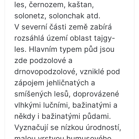
les, černozem, kaštan,
solonetz, solonchak atd.
V severní části země zabírá
rozsáhlá území oblast tajgy-
les. Hlavním typem půd jsou
zde podzolové a
drnovopodzolové, vzniklé pod
zápojem jehličnatých a
smíšených lesů, doprovázené
vlhkými lučními, bažinatými a
někdy i bažinatými půdami.
Vyznačují se nízkou úrodností,
malou vrstvou humusového