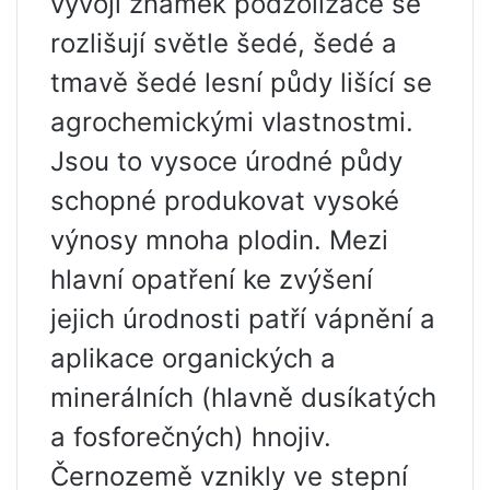
vývoji známek podzolizace se
rozlišují světle šedé, šedé a
tmavě šedé lesní půdy lišící se
agrochemickými vlastnostmi.
Jsou to vysoce úrodné půdy
schopné produkovat vysoké
výnosy mnoha plodin. Mezi
hlavní opatření ke zvýšení
jejich úrodnosti patří vápnění a
aplikace organických a
minerálních (hlavně dusíkatých
a fosforečných) hnojiv.
Černozemě vznikly ve stepní