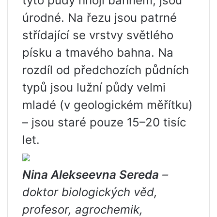
tyto půdy hnojí bahnem, jsou
úrodné. Na řezu jsou patrné
střídající se vrstvy světlého
písku a tmavého bahna. Na
rozdíl od předchozích půdních
typů jsou lužní půdy velmi
mladé (v geologickém měřítku)
– jsou staré pouze 15–20 tisíc
let.
Nina Alekseevna Sereda
–
doktor biologických věd,
profesor, agrochemik,