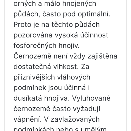
orných a málo hnojených
půdách, často pod optimální.
Proto je na těchto půdách
pozorována vysoká účinnost
fosforečných hnojiv.
Černozemě není vždy zajištěna
dostatečná vlhkost. Za
příznivějších vláhových
podmínek jsou účinná i
dusíkatá hnojiva. Vyluhované
černozemě často vyžadují
vápnění. V zavlažovaných
podmínkách nebo s umělým