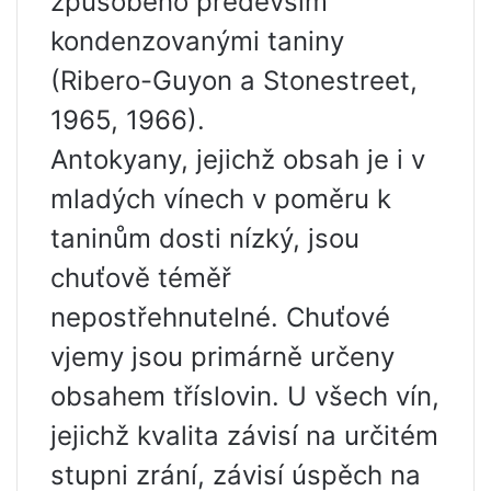
způsobeno především
kondenzovanými taniny
(Ribero-Guyon a Stonestreet,
1965, 1966).
Antokyany, jejichž obsah je i v
mladých vínech v poměru k
taninům dosti nízký, jsou
chuťově téměř
nepostřehnutelné. Chuťové
vjemy jsou primárně určeny
obsahem tříslovin. U všech vín,
jejichž kvalita závisí na určitém
stupni zrání, závisí úspěch na