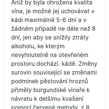
Aniž by byla ohrožena kvalita
vína, je možné jej uchovávat v
kádi maximálně 5-6 dní a v
žádném případě ne déle než 8
dní, jen aby se snížily ztráty
alkoholu, ke kterým
nevyhnutelně na otevřeném
prostoru dochází. kádě. Změny
surovin související se změnami
podmínek pěstování hroznů
přiměly burgundské vinaře k
návratu k delšímu kvašení
pomocí červené metody, z 8