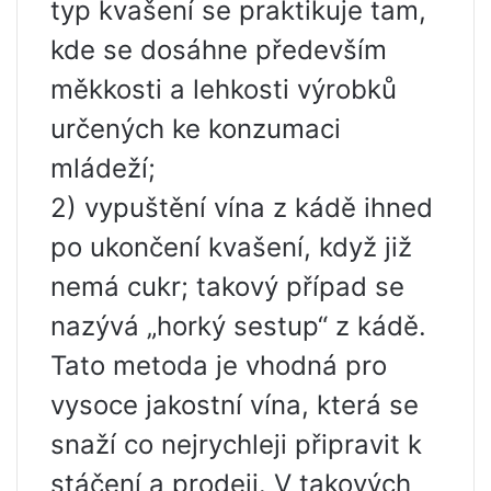
typ kvašení se praktikuje tam,
kde se dosáhne především
měkkosti a lehkosti výrobků
určených ke konzumaci
mládeží;
2) vypuštění vína z kádě ihned
po ukončení kvašení, když již
nemá cukr; takový případ se
nazývá „horký sestup“ z kádě.
Tato metoda je vhodná pro
vysoce jakostní vína, která se
snaží co nejrychleji připravit k
stáčení a prodeji. V takových