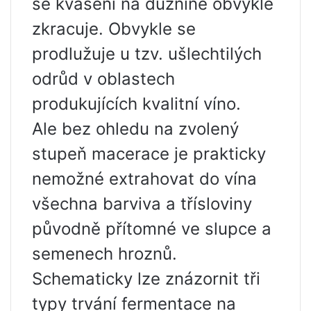
se kvašení na dužnině obvykle
zkracuje. Obvykle se
prodlužuje u tzv. ušlechtilých
odrůd v oblastech
produkujících kvalitní víno.
Ale bez ohledu na zvolený
stupeň macerace je prakticky
nemožné extrahovat do vína
všechna barviva a třísloviny
původně přítomné ve slupce a
semenech hroznů.
Schematicky lze znázornit tři
typy trvání fermentace na