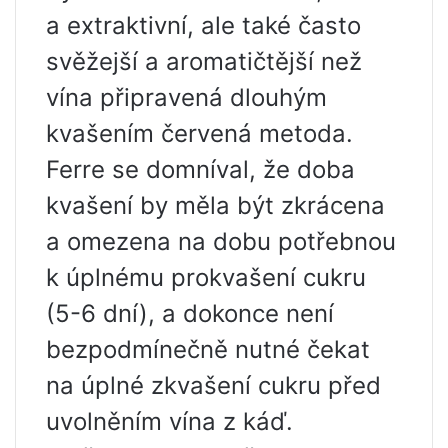
a extraktivní, ale také často
svěžejší a aromatičtější než
vína připravená dlouhým
kvašením červená metoda.
Ferre se domníval, že doba
kvašení by měla být zkrácena
a omezena na dobu potřebnou
k úplnému prokvašení cukru
(5-6 dní), a dokonce není
bezpodmínečně nutné čekat
na úplné zkvašení cukru před
uvolněním vína z káď.