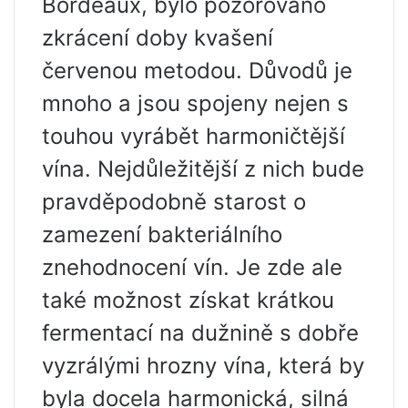
Bordeaux, bylo pozorováno
zkrácení doby kvašení
červenou metodou. Důvodů je
mnoho a jsou spojeny nejen s
touhou vyrábět harmoničtější
vína. Nejdůležitější z nich bude
pravděpodobně starost o
zamezení bakteriálního
znehodnocení vín. Je zde ale
také možnost získat krátkou
fermentací na dužnině s dobře
vyzrálými hrozny vína, která by
byla docela harmonická, silná