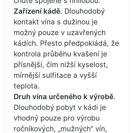
chutě spojené s hnilobou.
Zařízení kádě
. Dlouhodobý
kontakt vína s dužinou je
možný pouze v uzavřených
kádích. Přesto předpokládá, že
kontrola průběhu kvašení je
přísnější, čím nižší kyselost,
mírnější sulfitace a vyšší
teplota.
Druh vína určeného k výrobě
.
Dlouhodobý pobyt v kádi je
vhodný pouze pro výrobu
ročníkových, „mužných“ vín,