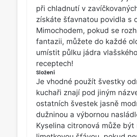
při chladnutí v zavíčkovaných
získáte šťavnatou povidla s 
Mimochodem, pokud se rozh
fantazii, můžete do každé o
umístit půlku jádra vlašského
receptech!
Složení
Je vhodné použít švestky od
kuchaři znají pod jiným názve
ostatních švestek jasně mod
dužninou a výbornou nasládlo
Kyselina citronová může být
limetkovou šťávou, pokud nen