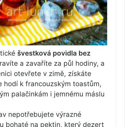
tické
švestková povidla bez
víte a zavaříte za půl hodiny, a
nici otevřete v zimě, získáte
e hodí k francouzským toastům,
ným palačinkám i jemnému máslu
rav nepotřebujete výrazné
u bohaté na pektin, který dezert