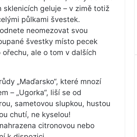
 sklenicích geluje – v zimě totiž
celými půlkami švestek.
odnete neomezovat svou
loupané švestky místo pecek
 ořechu, ale o tom v dalších
růdy „Maďarsko“, které mnozí
m – „Ugorka“, liší se od
rou, sametovou slupkou, hustou
u chutí, ne kyselou!
 nahrazena citronovou nebo
í k dispozici.