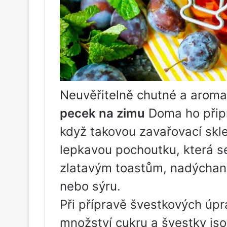
Neuvěřitelně chutné a aroma
pecek na zimu
Doma ho připra
když takovou zavařovací skle
lepkavou pochoutku, která s
zlatavým toastům, nadýcha
nebo sýru.
Při přípravě švestkových úp
množství cukru a švestky jso