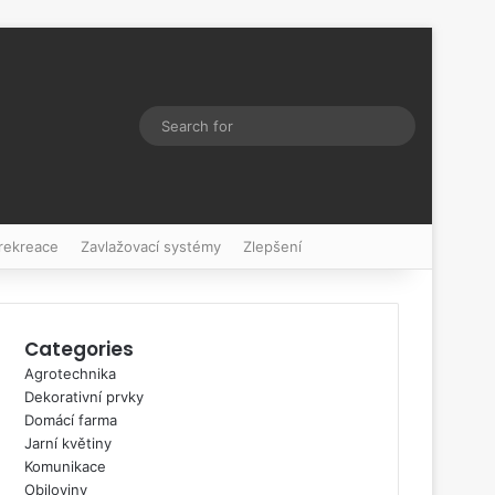
Switch skin
Search
for
 rekreace
Zavlažovací systémy
Zlepšení
Categories
Agrotechnika
Dekorativní prvky
Domácí farma
Jarní květiny
Komunikace
Obiloviny