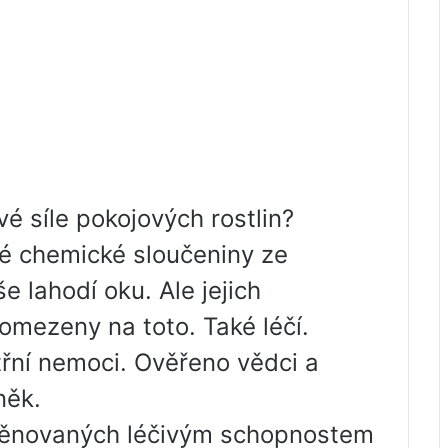
čivé síle pokojových rostlin?
ivé chemické sloučeniny ze
e lahodí oku. Ale jejich
omezeny na toto. Také léčí.
itřní nemoci. Ověřeno vědci a
něk.
 věnovaných léčivým schopnostem