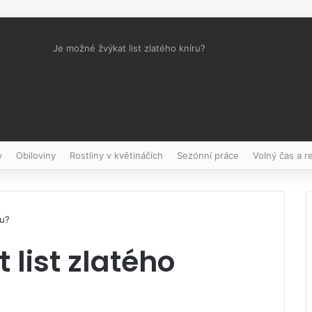
Je možné žvýkat list zlatého kníru?
Pinterest
y
Obiloviny
Rostliny v květináčích
Sezónní práce
Volný čas a r
ru?
 list zlatého