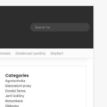
Switch skin
Search
for
ekreace
Zavlažovací systémy
Zlepšení
Categories
Agrotechnika
Dekorativní prvky
Domácí farma
Jarní květiny
Komunikace
Obiloviny