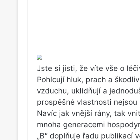
Jste si jisti, že víte vše o lé
Pohlcují hluk, prach a škodl
vzduchu, uklidňují a jednoduš
prospěšné vlastnosti nejsou 
Navíc jak vnější rány, tak vn
mnoha generacemi hospody
„B“ doplňuje řadu publikací