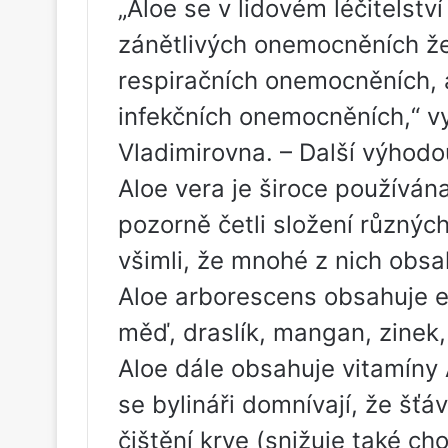
„Aloe se v lidovém léčitelstv
zánětlivých onemocněních ž
respiračních onemocněních, 
infekčních onemocněních,“ v
Vladimirovna. – Další výhodou
Aloe vera je široce používán
pozorně četli složení různýc
všimli, že mnohé z nich obsah
Aloe arborescens obsahuje es
měď, draslík, mangan, zinek, 
Aloe dále obsahuje vitamíny A
se bylináři domnívají, že šťáv
čištění krve (snižuje také cho