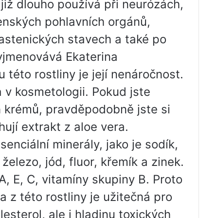
í již dlouho používá při neurózách,
enských pohlavních orgánů,
astenických stavech a také po
yjmenovává Ekaterina
 této rostliny je její nenáročnost.
a v kosmetologii. Pokud jste
h krémů, pravděpodobně jste si
ují extrakt z aloe vera.
enciální minerály, jako je sodík,
železo, jód, fluor, křemík a zinek.
, E, C, vitamíny skupiny B. Proto
a z této rostliny je užitečná pro
lesterol, ale i hladinu toxických