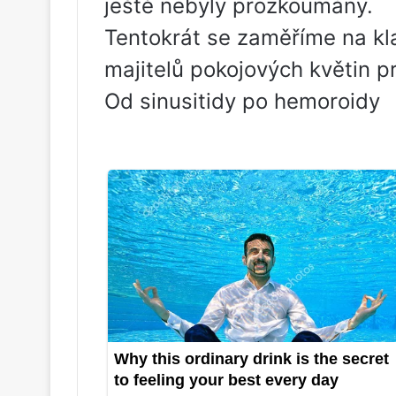
ještě nebyly prozkoumány.
Tentokrát se zaměříme na kla
majitelů pokojových květin prá
Od sinusitidy po hemoroidy