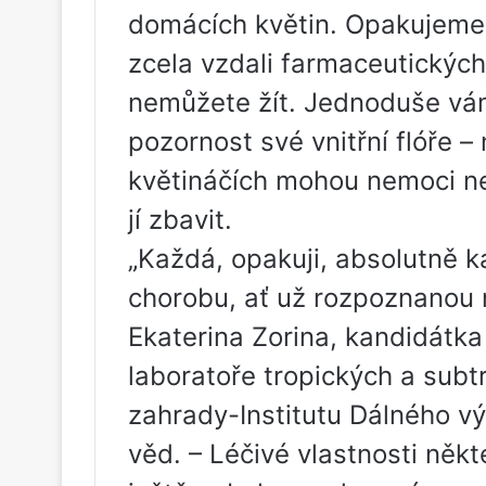
domácích květin. Opakujeme
zcela vzdali farmaceutických
nemůžete žít. Jednoduše vám
pozornost své vnitřní flóře –
květináčích mohou nemoci ne
jí zbavit.
„Každá, opakuji, absolutně k
chorobu, ať už rozpoznanou
Ekaterina Zorina, kandidátka
laboratoře tropických a subt
zahrady-Institutu Dálného 
věd. – Léčivé vlastnosti někt