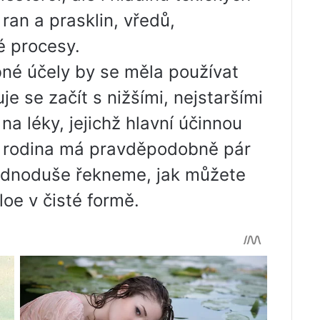
í ran a prasklin, vředů,
é procesy.
bné účely by se měla používat
je se začít s nižšími, nejstaršími
 na léky, jejichž hlavní účinnou
dá rodina má pravděpodobně pár
jednoduše řekneme, jak můžete
loe v čisté formě.