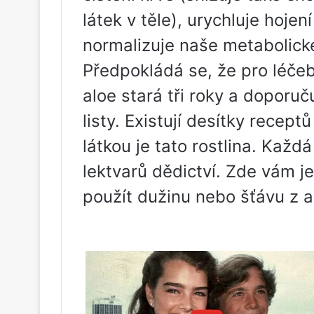
látek v těle), urychluje hojen
normalizuje naše metabolick
Předpokládá se, že pro léče
aloe stará tři roky a doporuču
listy. Existují desítky receptů
látkou je tato rostlina. Kaž
lektvarů dědictví. Zde vám 
použít dužinu nebo šťávu z a