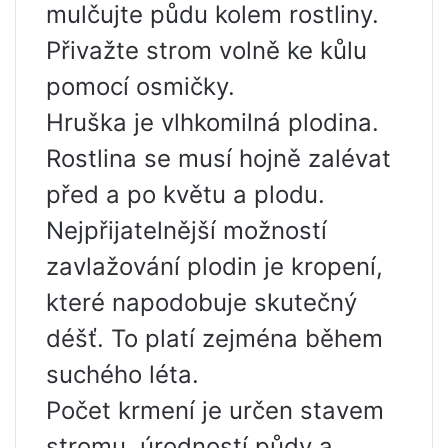
mulčujte půdu kolem rostliny.
Přivažte strom volně ke kůlu
pomocí osmičky.
Hruška je vlhkomilná plodina.
Rostlina se musí hojně zalévat
před a po květu a plodu.
Nejpřijatelnější možností
zavlažování plodin je kropení,
které napodobuje skutečný
déšť. To platí zejména během
suchého léta.
Počet krmení je určen stavem
stromu, úrodností půdy a