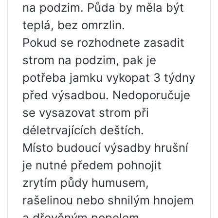
na podzim. Půda by měla být
teplá, bez omrzlin.
Pokud se rozhodnete zasadit
strom na podzim, pak je
potřeba jamku vykopat 3 týdny
před výsadbou. Nedoporučuje
se vysazovat strom při
déletrvajících deštích.
Místo budoucí výsadby hrušní
je nutné předem pohnojit
zrytím půdy humusem,
rašelinou nebo shnilým hnojem
a dřevěným popelem.