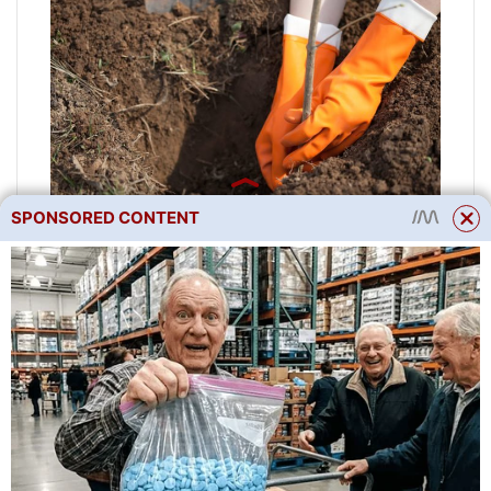
SPONSORED CONTENT
Výsadba hrušek na jaře se
provádí před začátkem toku
mízy a zlomu pupenů
Na podzim
Podzimní výsadba dané
plodiny má následující výhody:
kořenový systém je