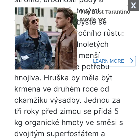
X
individuálními růstovými
vlastnostmi. Měli byste se
zaměřit na délku ročního růstu:
normou je růst jednoletých
výhonků o 40 cm, menší
velikost naznačuje potřebu
hnojiva. Hruška by měla být
krmena ve druhém roce od
okamžiku výsadby. Jednou za
tři roky před zimou se přidá 5
kg organické hmoty ve směsi s
dvojitým superfosfátem a