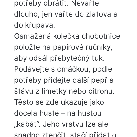
potřeby obrátit. Nevařte
dlouho, jen vařte do zlatova a
do křupava.
Osmažená kolečka chobotnice
položte na papírové ručníky,
aby odsál přebytečný tuk.
Podávejte s omáčkou, podle
potřeby přidejte další pepř a
šťávu z limetky nebo citronu.
Těsto se zde ukazuje jako
docela husté – na hustou
„kabát“. Jeho vrstvu lze ale
snadno ztenčit, stačí přidat o