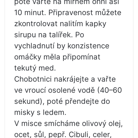
poté vařte na mírném ohni asi
10 minut. Připravenost můžete
zkontrolovat nalitím kapky
sirupu na talířek. Po
vychladnutí by konzistence
omáčky měla připomínat
tekutý med.
Chobotnici nakrájejte a vařte
ve vroucí osolené vodě (40–60
sekund), poté přendejte do
misky s ledem.
V misce smícháme olivový olej,
ocet, sůl, pepř. Cibuli, celer,