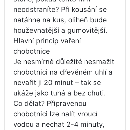
neodstraníte? Při kousání se
natáhne na kus, oliheň bude
houževnatější a gumovitější.
Hlavní princip vaření
chobotnice
Je nesmírně důležité nesmažit
chobotnici na dřevěném uhlí a
nevařit ji 20 minut – tak se
ukáže jako tuhá a bez chuti.
Co dělat? Připravenou
chobotnici lze nalít vroucí
vodou a nechat 2-4 minuty,