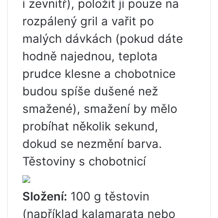
i zevnitř), položit ji pouze na
rozpálený gril a vařit po
malých dávkách (pokud dáte
hodně najednou, teplota
prudce klesne a chobotnice
budou spíše dušené než
smažené), smažení by mělo
probíhat několik sekund,
dokud se nezmění barva.
Těstoviny s chobotnicí
Složení:
100 g těstovin
(například kalamarata nebo