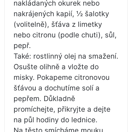
nakládaných okurek nebo
nakrájených kapií, ½ šalotky
(volitelně), šťáva z limetky
nebo citronu (podle chuti), sůl,
pepř.
Také: rostlinný olej na smažení.
Osušte olihně a vložte do
misky. Pokapeme citronovou
šťávou a dochutíme solí a
pepřem. Důkladně
promíchejte, přikryjte a dejte
na půl hodiny do lednice.
Na těsto smícháme mouku