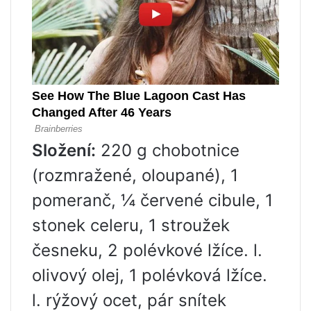
Složení:
220 g chobotnice
(rozmražené, oloupané), 1
pomeranč, ¼ červené cibule, 1
stonek celeru, 1 stroužek
česneku, 2 polévkové lžíce. l.
olivový olej, 1 polévková lžíce.
l. rýžový ocet, pár snítek