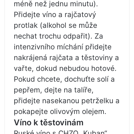
méně než jednu minutu).
Přidejte víno a rajčatový
protlak (alkohol se může
nechat trochu odpařit). Za
intenzivního míchání přidejte
nakrájená rajčata a těstoviny a
vařte, dokud nebudou hotové.
Pokud chcete, dochuťte solí a
pepřem, dejte na talíře,
přidejte nasekanou petrželku a
pokapejte olivovým olejem.
Víno k těstovinám
Ruské víno s CHZO „Kuban“