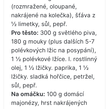
(rozmražené, oloupané,
nakrájené na kolečka), šťáva z
½ limetky, sůl, pepř.
Pro těsto:
300 g světlého piva,
180 g mouky (plus dalších 5-7
polévkových lžic na posypání),
1 ½ polévkové lžíce. l. rostlinný
olej, 1 ½ lžičky. paprika, 1 ½
lžičky. sladká hořčice, petržel,
sůl, pepř.
Na omáčku:
100 g domácí
majonézy, hrst nakrájených