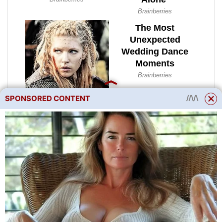
SPONSORED CONTENT
Pomerančovou omáčku lze
navíc smíchat s olivovým
olejem nebo balzamikovým