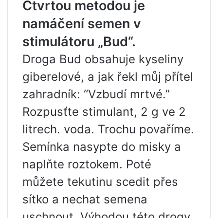
Čtvrtou metodou je
namáčení semen v
stimulátoru „Bud“.
Droga Bud obsahuje kyseliny
giberelové, a jak řekl můj přítel
zahradník: “Vzbudí mrtvé.”
Rozpusťte stimulant, 2 g ve 2
litrech. voda. Trochu povaříme.
Semínka nasypte do misky a
naplňte roztokem. Poté
můžete tekutinu scedit přes
sítko a nechat semena
uschnout. Výhodou této drogy