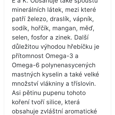
E a K. Obsahuje také spoustu
minerálních látek, mezi které
patří železo, draslík, vápník,
sodík, hořčík, mangan, měď,
selen, fosfor a zinek. Další
důležitou výhodou hřebíčku je
přítomnost Omega-3 a
Omega-6 polynenasycených
mastných kyselin a také velké
množství vlákniny a tříslovin.
Asi pětinu pupenu tohoto
koření tvoří silice, která
obsahuje zvláštní aromatické