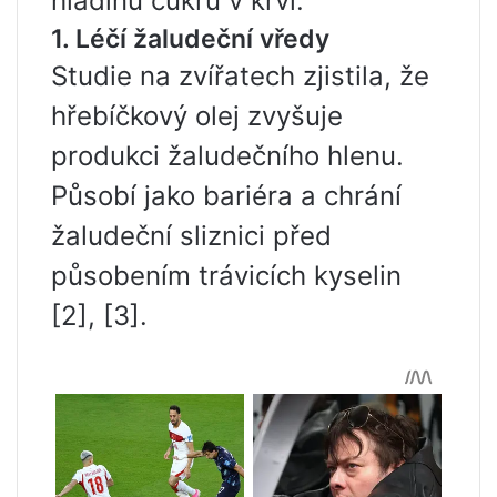
hladinu cukru v krvi.
1. Léčí žaludeční vředy
Studie na zvířatech zjistila, že
hřebíčkový olej zvyšuje
produkci žaludečního hlenu.
Působí jako bariéra a chrání
žaludeční sliznici před
působením trávicích kyselin
[2], [3].