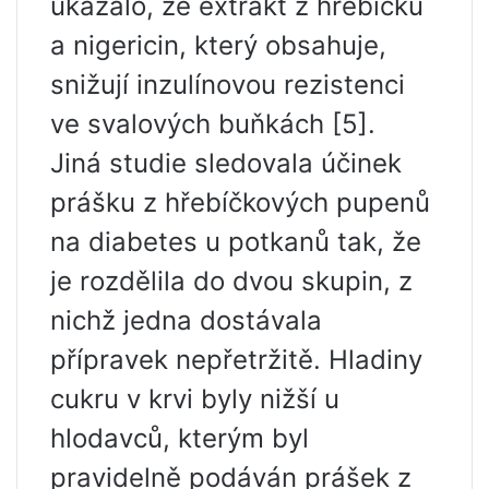
ukázalo, že extrakt z hřebíčku
a nigericin, který obsahuje,
snižují inzulínovou rezistenci
ve svalových buňkách [5].
Jiná studie sledovala účinek
prášku z hřebíčkových pupenů
na diabetes u potkanů ​​tak, že
je rozdělila do dvou skupin, z
nichž jedna dostávala
přípravek nepřetržitě. Hladiny
cukru v krvi byly nižší u
hlodavců, kterým byl
pravidelně podáván prášek z