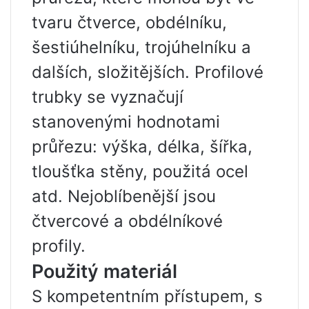
tvaru čtverce, obdélníku,
šestiúhelníku, trojúhelníku a
dalších, složitějších. Profilové
trubky se vyznačují
stanovenými hodnotami
průřezu: výška, délka, šířka,
tloušťka stěny, použitá ocel
atd. Nejoblíbenější jsou
čtvercové a obdélníkové
profily.
Použitý materiál
S kompetentním přístupem, s