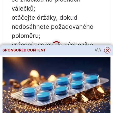
válečků;
otáčejte držáky, dokud
nedosáhnete požadovaného
poloměru;
vrácení svorek do výchozího
SPONSORED CONTENT
bodu;
odstranění potrubí.
Tato technologie nevyžaduje
použití plniv.
Fyzický dopad
. Pokud
potřebujete ohnout plastovou
profilovou trubku s malým