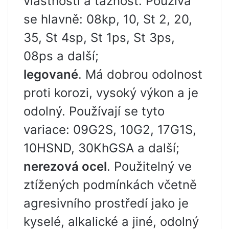
vlastnosti a tažnost. Používá
se hlavně: 08kp, 10, St 2, 20,
35, St 4sp, St 1ps, St 3ps,
08ps a další;
legované
. Má dobrou odolnost
proti korozi, vysoký výkon a je
odolný. Používají se tyto
variace: 09G2S, 10G2, 17G1S,
10HSND, 30KhGSA a další;
nerezová ocel
. Použitelný ve
ztížených podmínkách včetně
agresivního prostředí jako je
kyselé, alkalické a jiné, odolný