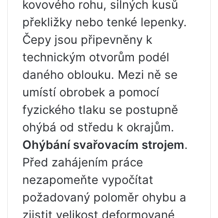
kovového rohu, silných kusů
překližky nebo tenké lepenky.
Čepy jsou připevněny k
technickým otvorům podél
daného oblouku. Mezi ně se
umístí obrobek a pomocí
fyzického tlaku se postupně
ohýbá od středu k okrajům.
Ohýbání svařovacím strojem
.
Před zahájením práce
nezapomeňte vypočítat
požadovaný poloměr ohybu a
zjistit velikost deformované