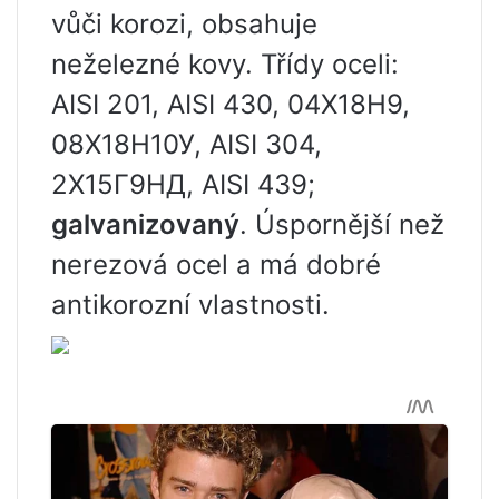
vůči korozi, obsahuje
neželezné kovy. Třídy oceli:
AISI 201, AISI 430, 04Х18Н9,
08Х18Н10У, AISI 304,
2Х15Г9НД, AISI 439;
galvanizovaný
. Úspornější než
nerezová ocel a má dobré
antikorozní vlastnosti.