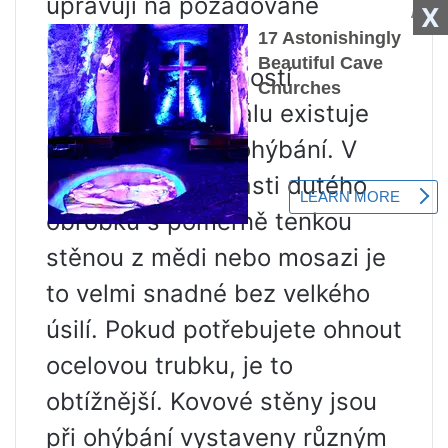
upravují na požadované
X
parametry.
Na základě vlastností
použitého materiálu existuje
několik způsobů ohýbání. V
případě použití části dutého
obrobku s poměrně tenkou
stěnou z mědi nebo mosazi je
to velmi snadné bez velkého
úsilí. Pokud potřebujete ohnout
ocelovou trubku, je to
obtížnější. Kovové stěny jsou
při ohýbání vystaveny různým