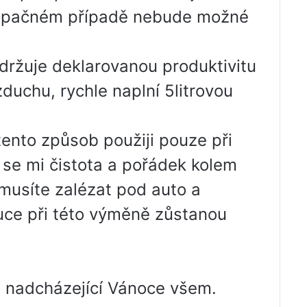
V opačném případě nebude možné
 udržuje deklarovanou produktivitu
zduchu, rychle naplní 5litrovou
ento způsob použiji pouze při
a se mi čistota a pořádek kolem
musíte zalézat pod auto a
uce při této výměně zůstanou
 nadcházející Vánoce všem.