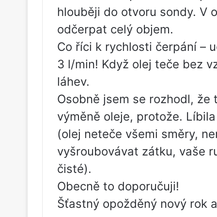
hlouběji do otvoru sondy. 
odčerpat celý objem.
Co říci k rychlosti čerpání –
3 l/min! Když olej teče bez v
láhev.
Osobně jsem se rozhodl, že t
výměně oleje, protože. Líbil
(olej neteče všemi směry, ne
vyšroubovávat zátku, vaše r
čisté).
Obecně to doporučuji!
Šťastný opožděný nový rok a