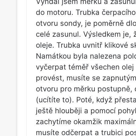
Vyndal jsem měrku a zasunul 
do motoru. Trubka čerpacího
otvoru sondy, je poměrně dlo
celé zasunul. Výsledkem je, 
oleje. Trubka uvnitř klikové 
Namátkou byla nalezena polo
vyčerpat téměř všechen olej – 
provést, musíte se zapnutý
otvoru pro měrku postupně,
(ucítíte to). Poté, když přes
ještě hlouběji a pomocí pohy
zachytíme okamžik maximálníh
musíte odčerpat a trubici po