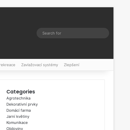
Switch skin
Search
for
 rekreace
Zavlažovací systémy
Zlepšení
Categories
Agrotechnika
Dekorativní prvky
Domácí farma
Jarní květiny
Komunikace
Obiloviny