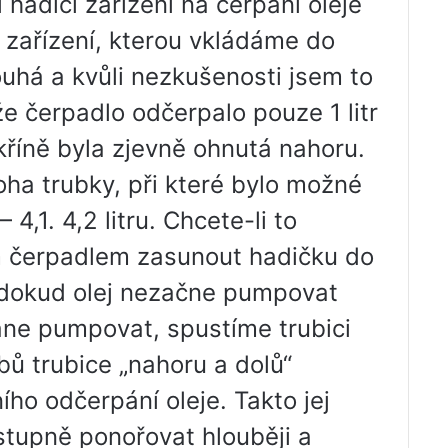
hadici zařízení na čerpání oleje
 zařízení, kterou vkládáme do
uhá a kvůli nezkušenosti jsem to
že čerpadlo odčerpalo pouze 1 litr
skříně byla zjevně ohnutá nahoru.
ha trubky, při které bylo možné
4,1. 4,2 litru. Chcete-li to
m čerpadlem zasunout hadičku do
 dokud olej nezačne pumpovat
tane pumpovat, spustíme trubici
bů trubice „nahoru a dolů“
o odčerpání oleje. Takto jej
stupně ponořovat hlouběji a