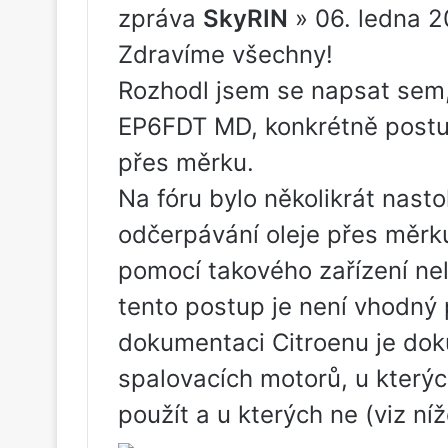
zpráva
SkyRIN
» 06. ledna 2
Zdravíme všechny!
Rozhodl jsem se napsat sem,
EP6FDT MD, konkrétně postu
přes měrku.
Na fóru bylo několikrát nasto
odčerpávání oleje přes měrku 
pomocí takového zařízení nel
tento postup je není vhodný
dokumentaci Citroenu je dok
spalovacích motorů, u kterýc
použít a u kterých ne (viz níž