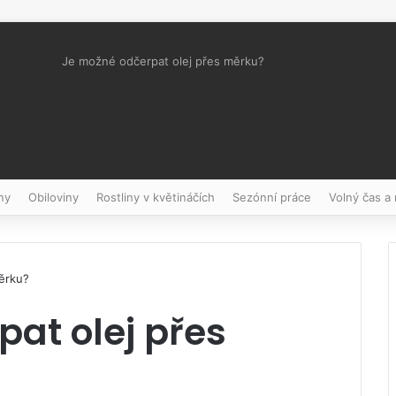
Je možné odčerpat olej přes měrku?
Pinterest
ny
Obiloviny
Rostliny v květináčích
Sezónní práce
Volný čas a
ěrku?
at olej přes