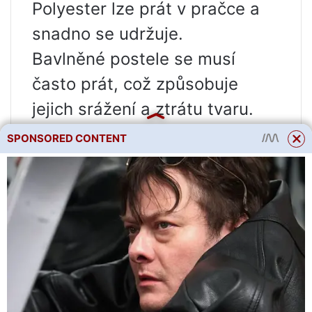
Polyester lze prát v pračce a
snadno se udržuje.
Bavlněné postele se musí
často prát, což způsobuje
jejich srážení a ztrátu tvaru.
Fleece postele se snadno
SPONSORED CONTENT
perou. Rychle schnou.
Nylonové postele lze čistit
vlhkým hadříkem.
Bambusové tkaniny lze prát v
pračce a rychle schnou.
Tvar a styl postele: co je
lepší