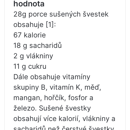
hodnota
28g porce sušených švestek
obsahuje [1]:
67 kalorie
18 g sacharidů
2 g vlákniny
11 g cukru
Dále obsahuje vitamíny
skupiny B, vitamín K, měď,
mangan, hořčík, fosfor a
železo. Sušené švestky
obsahují více kalorií, vlákniny a
sacharidů než čerstvé švestky.