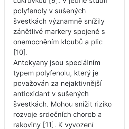
cukrovkou [9]. V jedné studii
polyfenoly v sušených
švestkách významně snížily
zánětlivé markery spojené s
onemocněním kloubů a plic
[10].
Antokyany jsou speciálním
typem polyfenolu, který je
považován za nejaktivnější
antioxidant v sušených
švestkách. Mohou snížit riziko
rozvoje srdečních chorob a
rakoviny [11]. K vyvození