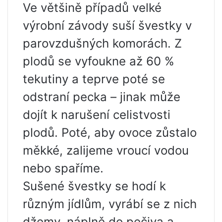
Ve většině případů velké
výrobní závody suší švestky v
parovzdušných komorách. Z
plodů se vyfoukne až 60 %
tekutiny a teprve poté se
odstraní pecka – jinak může
dojít k narušení celistvosti
plodů. Poté, aby ovoce zůstalo
měkké, zalijeme vroucí vodou
nebo spaříme.
Sušené švestky se hodí k
různým jídlům, vyrábí se z nich
džemy, náplně do pečiva a