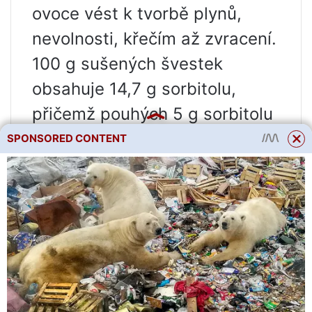
ovoce vést k tvorbě plynů,
nevolnosti, křečím až zvracení.
100 g sušených švestek
obsahuje 14,7 g sorbitolu,
přičemž pouhých 5 g sorbitolu
může způsobit nadýmání.
SPONSORED CONTENT
Konzumace 20 g a více
sorbitolu může vést k těžkým
křečím [16].
Akrylamid je chemická látka,
která se při zahřívání může
tvořit v potravinách. K tomu