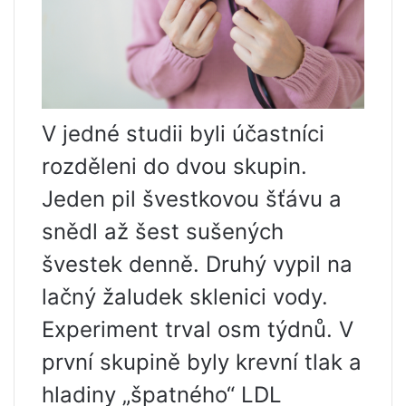
V jedné studii byli účastníci
rozděleni do dvou skupin.
Jeden pil švestkovou šťávu a
snědl až šest sušených
švestek denně. Druhý vypil na
lačný žaludek sklenici vody.
Experiment trval osm týdnů. V
první skupině byly krevní tlak a
hladiny „špatného“ LDL