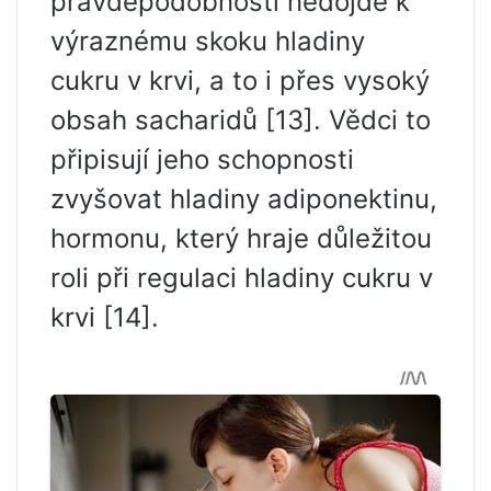
pravděpodobností nedojde k
výraznému skoku hladiny
cukru v krvi, a to i přes vysoký
obsah sacharidů [13]. Vědci to
připisují jeho schopnosti
zvyšovat hladiny adiponektinu,
hormonu, který hraje důležitou
roli při regulaci hladiny cukru v
krvi [14].