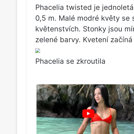
Phacelia twisted je jednolet
0,5 m. Malé modré květy se
květenstvích. Stonky jsou mír
zelené barvy. Kvetení začíná
Phacelia se zkroutila