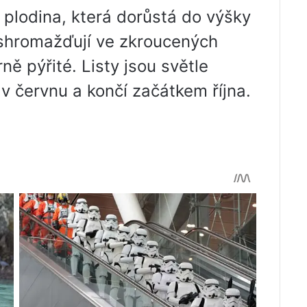
á plodina, která dorůstá do výšky
 shromažďují ve zkroucených
ně pýřité. Listy jsou světle
 v červnu a končí začátkem října.