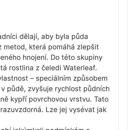
adníci dělají, aby byla půda
z metod, která pomáhá zlepšit
eleného hnojení. Do této skupiny
etá rostlina z čeledi Waterleaf.
 vlastnost – speciálním způsobem
v půdě, zvyšuje rychlost půdních
ně kypří povrchovou vrstvu. Tato
razuvzdorná. Lze jej vysévat jak