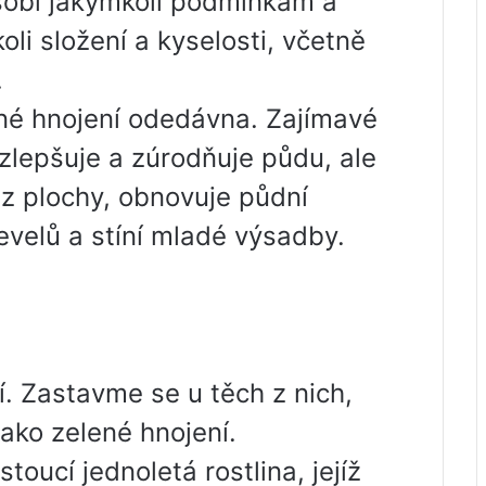
sobí jakýmkoli podmínkám a
li složení a kyselosti, včetně
.
ené hnojení odedávna. Zajímavé
 zlepšuje a zúrodňuje půdu, ale
z plochy, obnovuje půdní
evelů a stíní mladé výsadby.
í. Zastavme se u těch z nich,
jako zelené hnojení.
stoucí jednoletá rostlina, jejíž