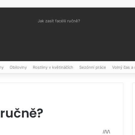
Jak zasít facélii ručně?
Pinterest
ny
Obiloviny
Rostliny v květináčích
Sezónní práce
Volný čas a
i ručně?