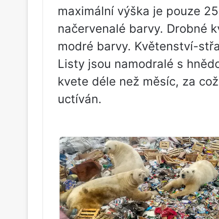
maximální výška je pouze 25
načervenalé barvy. Drobné k
modré barvy. Květenství-střa
Listy jsou namodralé s hněd
kvete déle než měsíc, za což
uctíván.