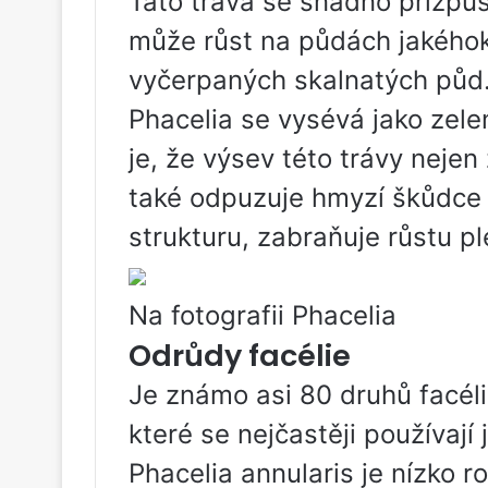
Tato tráva se snadno přizpů
může růst na půdách jakéhoko
vyčerpaných skalnatých půd
Phacelia se vysévá jako zel
je, že výsev této trávy nejen
také odpuzuje hmyzí škůdce 
strukturu, zabraňuje růstu pl
Na fotografii Phacelia
Odrůdy facélie
Je známo asi 80 druhů facéli
které se nejčastěji používají 
Phacelia annularis je nízko ro