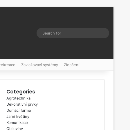
Switch skin
Search
for
 rekreace
Zavlažovací systémy
Zlepšení
Categories
Agrotechnika
Dekorativní prvky
Domácí farma
Jarní květiny
Komunikace
Obiloviny