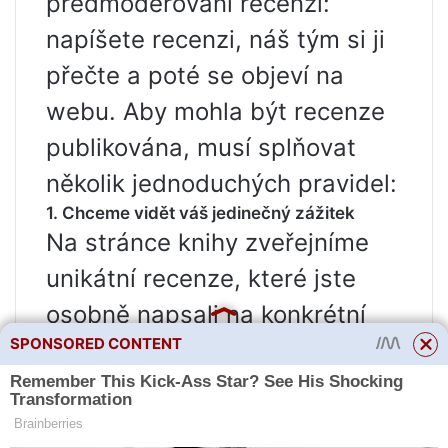
předmoderování recenzí:
napíšete recenzi, náš tým si ji
přečte a poté se objeví na
webu. Aby mohla být recenze
publikována, musí splňovat
několik jednoduchých pravidel:
1. Chceme vidět váš jedinečný zážitek
Na stránce knihy zveřejníme
unikátní recenze, které jste
osobně napsali na konkrétní
SPONSORED CONTENT
knihu, kterou jste četli. Obecné
dojmy o práci nakladatelství,
autorů, knih, seriálů a také