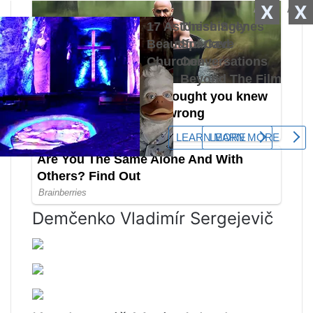
X
X
Demčenko Vladimír Sergejevič