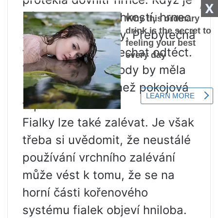
X
půda nasycena vlhkostí, hrnec
se vyjme z nádoby. Přebytečná
vlhkost se musí nechat odtéct.
Teplota použité vody by měla
být o něco vyšší než pokojová
teplota.
Fialky lze také zalévat. Je však
třeba si uvědomit, že neustálé
používání vrchního zalévání
může vést k tomu, že se na
horní části kořenového
systému fialek objeví hniloba.