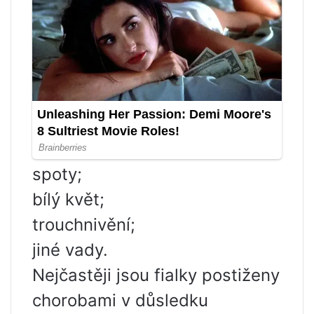
spoty;
bílý květ;
trouchnivění;
jiné vady.
Nejčastěji jsou fialky postiženy
chorobami v důsledku