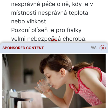
nesprávné péče o ně, kdy je v
místnosti nesprávná teplota
nebo vlhkost.
Pozdní plíseň je pro fialky
velmi nebezpečná choroba.
Bohužel stále neexistuje
SPONSORED CONTENT
účinný prostředek, jak proti ní
bojovat. Listy, které jsou touto
chorobou postiženy, jsou
otrhány a spáleny. Pokud byl
keř touto chorobou vážně
postižen, musí být spálen a