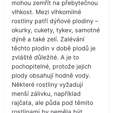
mohou zemřít na přebytečnou
vlhkost. Mezi vlhkomilné
rostliny patří dýňové plodiny –
okurky, cukety, tykev, samotné
dýně a také zelí. Zalévání
těchto plodin v době plodů je
zvláště důležité. A je to
pochopitelné, protože jejich
plody obsahují hodně vody.
Některé rostliny vyžadují
menší zálivku, například
rajčata, ale půda pod těmito
rostlinami by neměla být