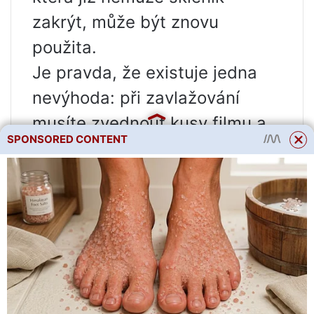
zakrýt, může být znovu
použita.
Je pravda, že existuje jedna
nevýhoda: při zavlažování
musíte zvednout kusy filmu a
SPONSORED CONTENT
poté je vrátit na místo. Ale
podle Borise Petroviče s
takovým přístřeškem musíte
méně zalévat a podmínky pro
rostliny se zlepšují.
E. Valentinov
Foto Olga Rubtsova