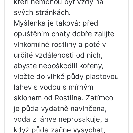
kteří nemohou být vždy na
svých stránkách.
Myšlenka je taková: před
opuštěním chaty dobře zalijte
vlhkomilné rostliny a poté v
určité vzdálenosti od nich,
abyste nepoškodili kořeny,
vložte do vlhké půdy plastovou
láhev s vodou s mírným
sklonem od Rostlina. Zatímco
je půda vydatně navlhčena,
voda z láhve neprosakuje, a
když půda začne vysychat,