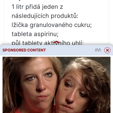
1 litr přidá jeden z
následujících produktů:
lžička granulovaného cukru;
tableta aspirinu;
půl tablety aktivního uhlí;
SPONSORED CONTENT
6–8 granulí manganistanu
draselného;
špetka kyseliny citrónové;
půl lžíce 5% octa;
speciální hnojiva, v poměru
uvedeném výrobcem na
etiketě léku.