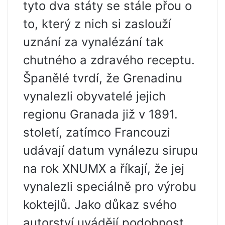
tyto dva státy se stále přou o
to, který z nich si zaslouží
uznání za vynalézání tak
chutného a zdravého receptu.
Španělé tvrdí, že Grenadinu
vynalezli obyvatelé jejich
regionu Granada již v 1891.
století, zatímco Francouzi
udávají datum vynálezu sirupu
na rok XNUMX a říkají, že jej
vynalezli speciálně pro výrobu
koktejlů. Jako důkaz svého
autorství uvádějí podobnost