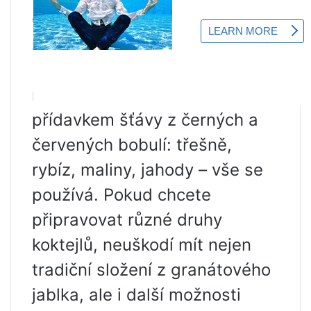
Grenadina se vyrábí nejen ze
šťávy z granátového jablka.
Pro snížení nákladů a získání
různých chutí se vaří s
přídavkem šťávy z černých a
červených bobulí: třešně,
rybíz, maliny, jahody – vše se
používá. Pokud chcete
připravovat různé druhy
koktejlů, neuškodí mít nejen
tradiční složení z granátového
jablka, ale i další možnosti