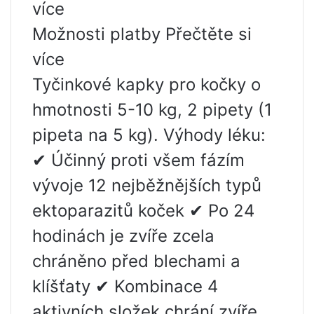
více
Možnosti platby Přečtěte si
více
Tyčinkové kapky pro kočky o
hmotnosti 5-10 kg, 2 pipety (1
pipeta na 5 kg). Výhody léku:
✔ Účinný proti všem fázím
vývoje 12 nejběžnějších typů
ektoparazitů koček ✔ Po 24
hodinách je zvíře zcela
chráněno před blechami a
klíšťaty ✔ Kombinace 4
aktivních složek chrání zvíře