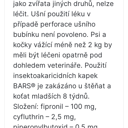
jako zvířata jiných druhů, nelze
léčit. Ušní použití léku v
případě perforace ušního
bubínku není povoleno. Psi a
kočky vážící méně než 2 kg by
měli být léčeni opatrně pod
dohledem veterináře. Použití
insektoakaricidních kapek
BARS® je zakázáno u štěňat a
koťat mladších 8 týdnů.
Složení: fipronil – 100 mg,
cyfluthrin – 2,5 mg,
piperonylbutoxid – 0,5 mg,