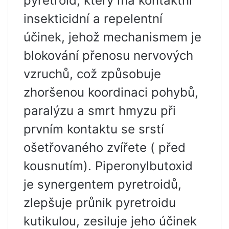
pyretroid, který má kontaktní
insekticidní a repelentní
účinek, jehož mechanismem je
blokování přenosu nervových
vzruchů, což způsobuje
zhoršenou koordinaci pohybů,
paralýzu a smrt hmyzu při
prvním kontaktu se srstí
ošetřovaného zvířete ( před
kousnutím). Piperonylbutoxid
je synergentem pyretroidů,
zlepšuje průnik pyretroidu
kutikulou, zesiluje jeho účinek