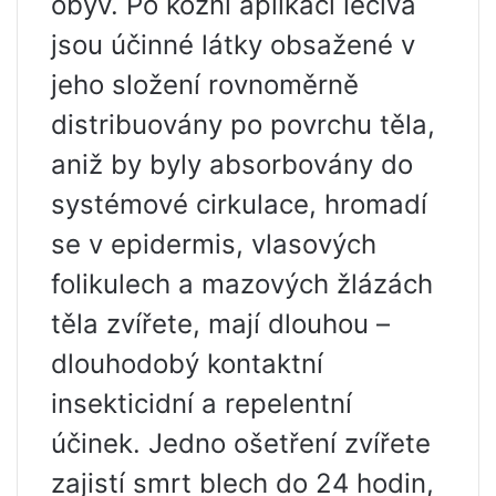
obyv. Po kožní aplikaci léčiva
jsou účinné látky obsažené v
jeho složení rovnoměrně
distribuovány po povrchu těla,
aniž by byly absorbovány do
systémové cirkulace, hromadí
se v epidermis, vlasových
folikulech a mazových žlázách
těla zvířete, mají dlouhou –
dlouhodobý kontaktní
insekticidní a repelentní
účinek. Jedno ošetření zvířete
zajistí smrt blech do 24 hodin,