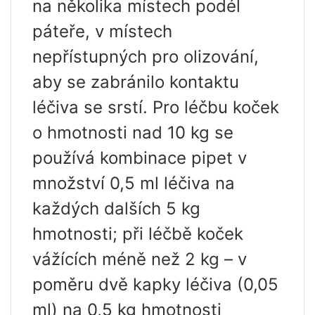
na několika místech podél
páteře, v místech
nepřístupných pro olizování,
aby se zabránilo kontaktu
léčiva se srstí. Pro léčbu koček
o hmotnosti nad 10 kg se
používá kombinace pipet v
množství 0,5 ml léčiva na
každých dalších 5 kg
hmotnosti; při léčbě koček
vážících méně než 2 kg – v
poměru dvě kapky léčiva (0,05
ml) na 0,5 kg hmotnosti