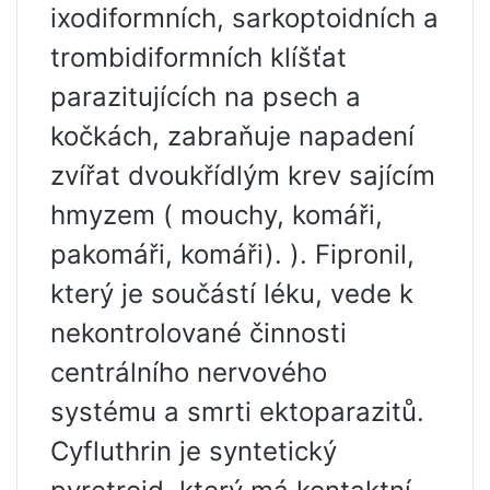
ixodiformních, sarkoptoidních a
trombidiformních klíšťat
parazitujících na psech a
kočkách, zabraňuje napadení
zvířat dvoukřídlým krev sajícím
hmyzem ( mouchy, komáři,
pakomáři, komáři). ). Fipronil,
který je součástí léku, vede k
nekontrolované činnosti
centrálního nervového
systému a smrti ektoparazitů.
Cyfluthrin je syntetický